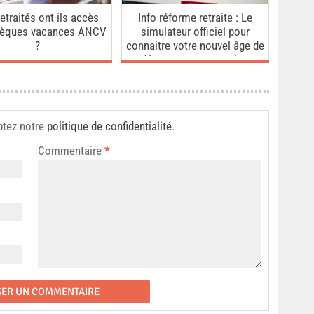
etraités ont-ils accès
Info réforme retraite : Le
hèques vacances ANCV
simulateur officiel pour
?
connaitre votre nouvel âge de
départ et votre pension
ptez notre
politique de confidentialité
.
Commentaire
*