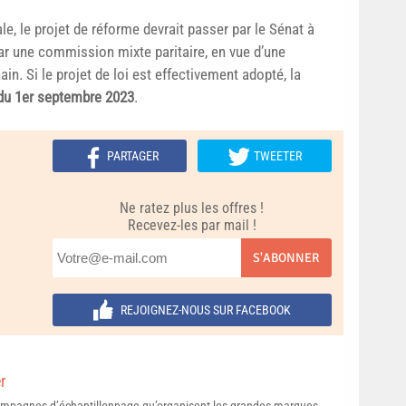
, le projet de réforme devrait passer par le Sénat à
par une commission mixte paritaire, en vue d’une
n. Si le projet de loi est effectivement adopté, la
r du 1er septembre 2023
.
PARTAGER
TWEETER
Ne ratez plus les offres !
Recevez-les par mail !
S'ABONNER
REJOIGNEZ-NOUS SUR FACEBOOK
r
campagnes d’échantillonnage qu’organisent les grandes marques