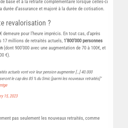
 de base et à la retraite complémentaire lorsque celles-ci
 la durée d’assurance et majoré à la durée de cotisation.
e revalorisation ?
€ demeure pour l’heure imprécis. En tout cas, d’après
s 17 millions de retraités actuels,
1’800’000 personnes
on
(dont 900’000 avec une augmentation de 70 à 100€, et
00 €).
raités actuels vont voir leur pension augmenter […] 40.000
ront le cap des 85 % du Smic [parmi les nouveaux retraités]"
mtge
ry 15, 2023
ivement pas seulement les nouveaux retraités, comme