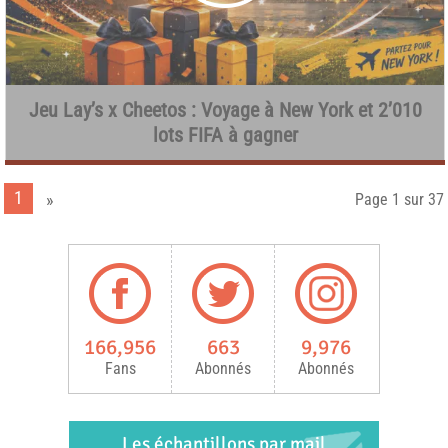
Jeu Lay’s x Cheetos : Voyage à New York et 2’010
lots FIFA à gagner
1
»
Page 1 sur 37
166,956
663
9,976
Fans
Abonnés
Abonnés
Les échantillons par mail