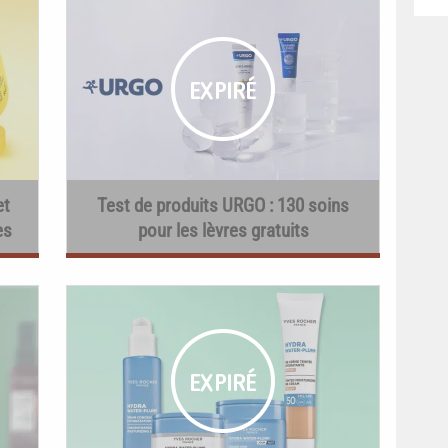
et
Test de produits URGO : 130 soins
es
pour les lèvres gratuits