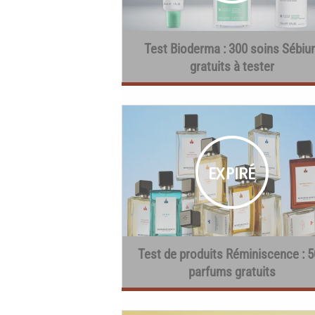
Test Bioderma : 300 soins Sébiu
gratuits à tester
Test de produits Réminiscence : 
parfums gratuits