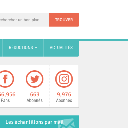
RÉDUCTIONS
ACTUALITÉS
66,956
663
9,976
Fans
Abonnés
Abonnés
Les échantillons par mail