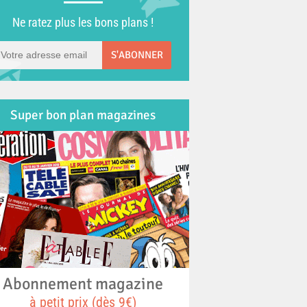
Ne ratez plus les bons plans !
S'ABONNER
Super bon plan magazines
Abonnement magazine
à petit prix (dès 9€)