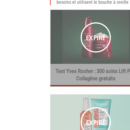
besoins et utilisent le bouche à oreille
Test Yves Rocher : 300 soins Lift P
Collagène gratuits