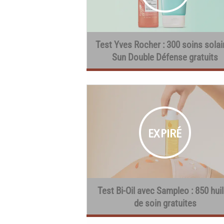
Test Yves Rocher : 300 soins solai
Sun Double Défense gratuits
Test Bi-Oil avec Sampleo : 850 hui
de soin gratuites