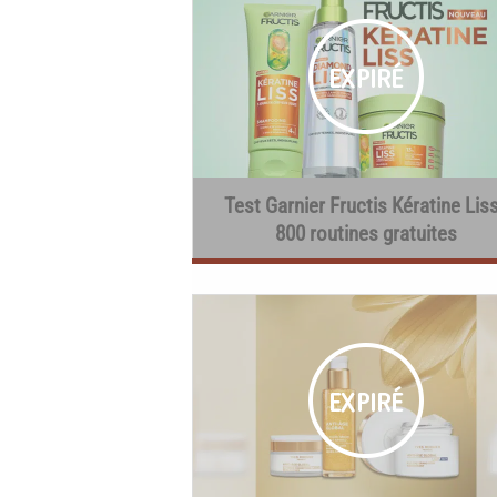
Test Garnier Fructis Kératine Liss
800 routines gratuites