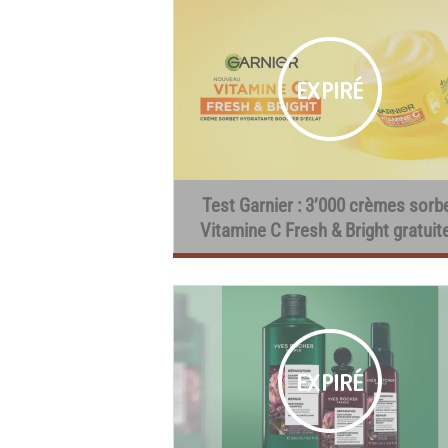
Test Garnier : 3’000 crèmes sorb
Vitamine C Fresh & Bright gratuit