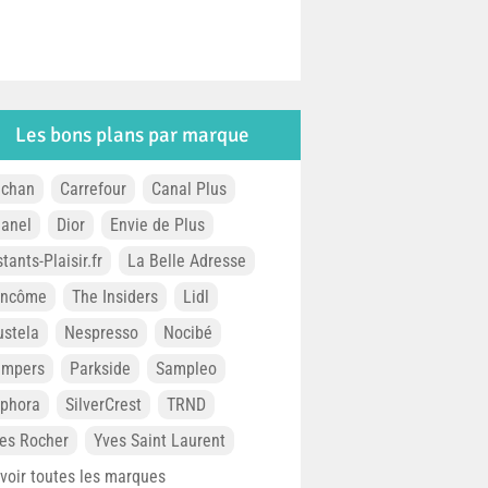
Les bons plans par marque
chan
Carrefour
Canal Plus
anel
Dior
Envie de Plus
stants-Plaisir.fr
La Belle Adresse
ancôme
The Insiders
Lidl
stela
Nespresso
Nocibé
ampers
Parkside
Sampleo
phora
SilverCrest
TRND
es Rocher
Yves Saint Laurent
. voir toutes les marques