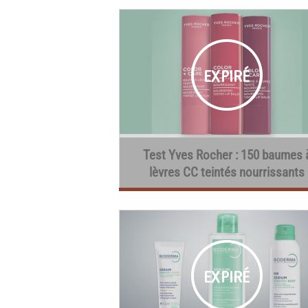
Test Yves Rocher : 150 baumes 
lèvres CC teintés nourrissants
gratuits