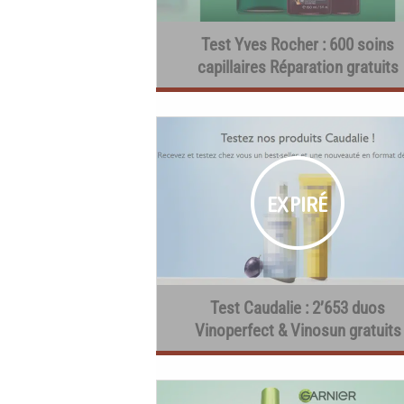
Test Yves Rocher : 600 soins
capillaires Réparation gratuits
Test Caudalie : 2’653 duos
Vinoperfect & Vinosun gratuits