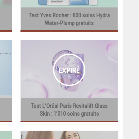
Test Yves Rocher : 800 soins Hydra
Water-Plump gratuits
Test L’Oréal Paris Revitalift Glass
Skin : 1’010 soins gratuits