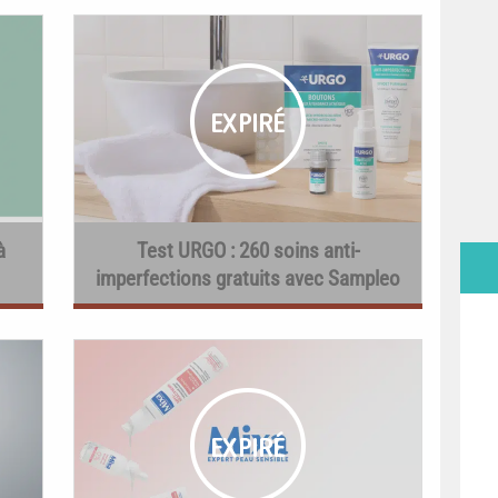
à
Test URGO : 260 soins anti-
imperfections gratuits avec Sampleo