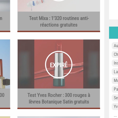
m
Test Mixa : 1’320 routines anti-
réactions gratuites
Au
Ch
In
L
Mu
P
500
Test Yves Rocher : 300 rouges à
Se
lèvres Botanique Satin gratuits
Yv
..