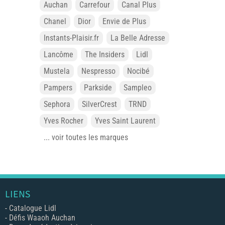
Auchan
Carrefour
Canal Plus
Chanel
Dior
Envie de Plus
Instants-Plaisir.fr
La Belle Adresse
Lancôme
The Insiders
Lidl
Mustela
Nespresso
Nocibé
Pampers
Parkside
Sampleo
Sephora
SilverCrest
TRND
Yves Rocher
Yves Saint Laurent
... voir toutes les marques
LIENS
-
Catalogue Lidl
-
Défis Waaoh Auchan