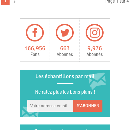
1
»
Page 1 sur 4
166,956
663
9,976
Fans
Abonnés
Abonnés
Les échantillons par mail
Ne ratez plus les bons plans !
S'ABONNER