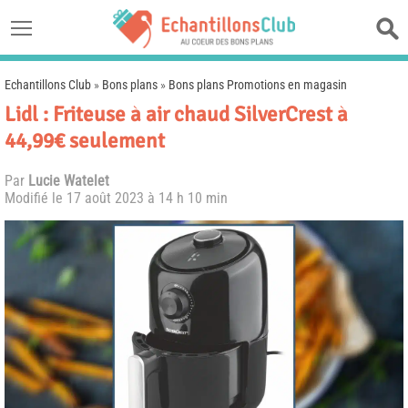
Echantillons Club
»
Bons plans
»
Bons plans Promotions en magasin
Lidl : Friteuse à air chaud SilverCrest à
44,99€ seulement
Par
Lucie Watelet
Modifié le
17 août 2023 à 14 h 10 min