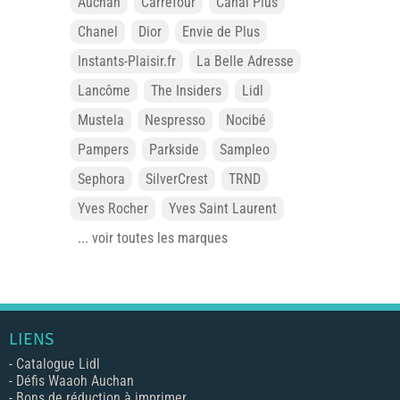
Auchan
Carrefour
Canal Plus
Chanel
Dior
Envie de Plus
Instants-Plaisir.fr
La Belle Adresse
Lancôme
The Insiders
Lidl
Mustela
Nespresso
Nocibé
Pampers
Parkside
Sampleo
Sephora
SilverCrest
TRND
Yves Rocher
Yves Saint Laurent
... voir toutes les marques
LIENS
-
Catalogue Lidl
-
Défis Waaoh Auchan
-
Bons de réduction à imprimer