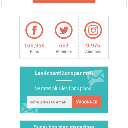
166,956
663
9,976
Fans
Abonnés
Abonnés
Les échantillons par mail
Ne ratez plus les bons plans !
S'ABONNER
Super bon plan magazines