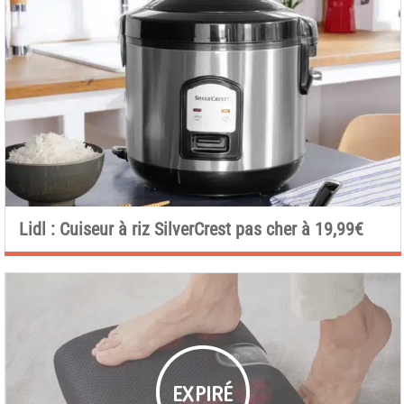
Lidl : Cuiseur à riz SilverCrest pas cher à 19,99€