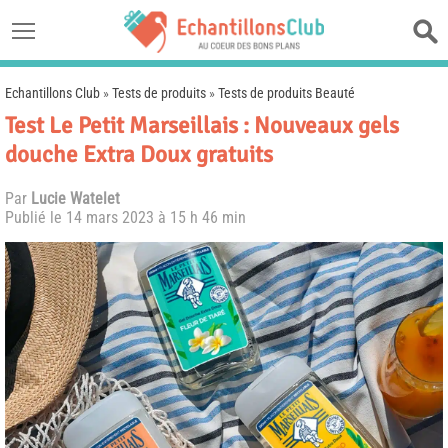
Echantillons Club
»
Tests de produits
»
Tests de produits Beauté
Test Le Petit Marseillais : Nouveaux gels
douche Extra Doux gratuits
Par
Lucie Watelet
Publié le
14 mars 2023 à 15 h 46 min