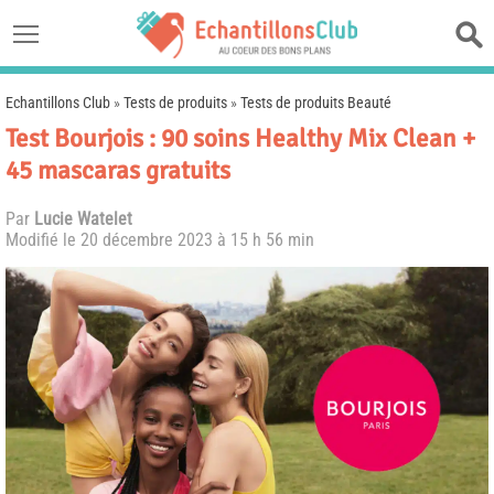
Echantillons Club
»
Tests de produits
»
Tests de produits Beauté
Test Bourjois : 90 soins Healthy Mix Clean +
45 mascaras gratuits
Par
Lucie Watelet
Modifié le
20 décembre 2023 à 15 h 56 min