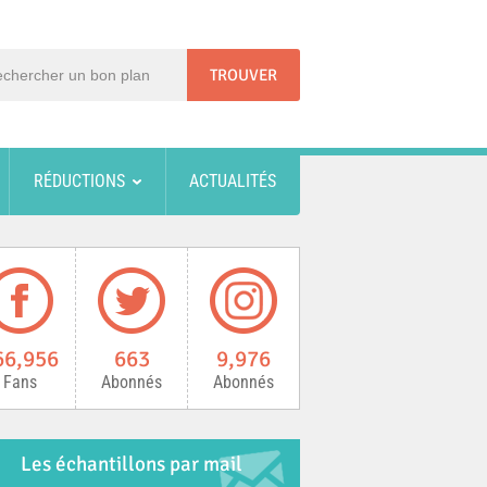
RÉDUCTIONS
ACTUALITÉS
66,956
663
9,976
Fans
Abonnés
Abonnés
Les échantillons par mail