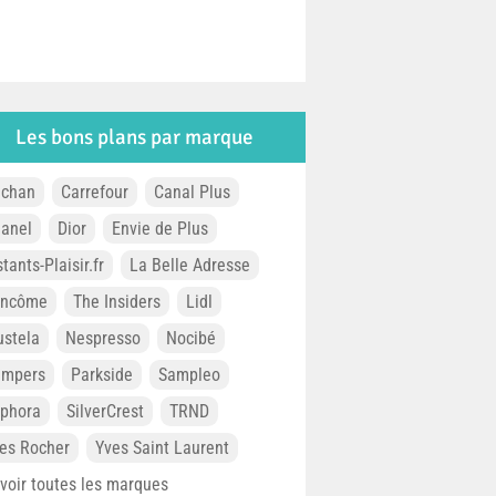
Les bons plans par marque
chan
Carrefour
Canal Plus
anel
Dior
Envie de Plus
stants-Plaisir.fr
La Belle Adresse
ancôme
The Insiders
Lidl
stela
Nespresso
Nocibé
ampers
Parkside
Sampleo
phora
SilverCrest
TRND
es Rocher
Yves Saint Laurent
. voir toutes les marques