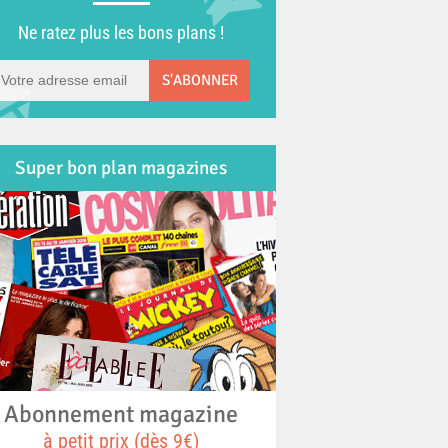
Ne ratez plus les bons plans !
S'ABONNER
Super bon plan magazines
Abonnement magazine
à petit prix (dès 9€)