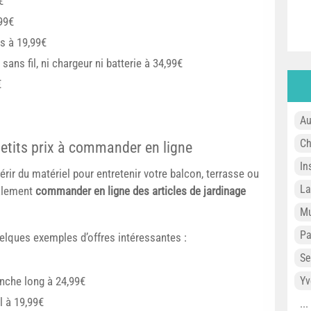
€
99€
s à 19,99€
ns fil, ni chargeur ni batterie à 34,99€
€
Au
Ch
petits prix à commander en ligne
In
rir du matériel pour entretenir votre balcon, terrasse ou
L
galement
commander en ligne des articles de jardinage
Mu
P
elques exemples d’offres intéressantes :
Se
Yv
nche long à 24,99€
l à 19,99€
..