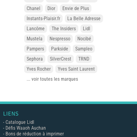
Chanel
Dior
Envie de Plus
Instants-Plaisir.fr
La Belle Adresse
Lancôme
The Insiders
Lidl
Mustela
Nespresso
Nocibé
Pampers
Parkside
Sampleo
Sephora
SilverCrest
TRND
Yves Rocher
Yves Saint Laurent
... voir toutes les marques
LIENS
-
Catalogue Lidl
-
Défis Waaoh Auchan
-
Bons de réduction à imprimer