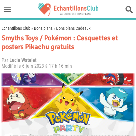
Echantillons Club
»
Bons plans
»
Bons plans Cadeaux
Smyths Toys / Pokémon : Casquettes et
posters Pikachu gratuits
Par
Lucie Watelet
Modifié le
6 juin 2023 à 17 h 16 min