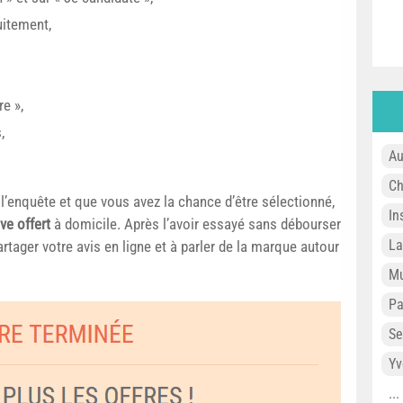
uitement,
e »,
,
Au
Ch
 l’enquête et que vous avez la chance d’être sélectionné,
In
ve offert
à domicile. Après l’avoir essayé sans débourser
L
rtager votre avis en ligne et à parler de la marque autour
Mu
P
Se
Yv
..