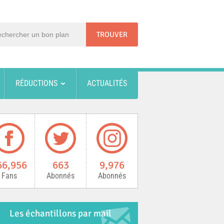
RÉDUCTIONS
ACTUALITÉS
66,956
663
9,976
Fans
Abonnés
Abonnés
Les échantillons par mail