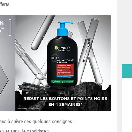
ferts
.
tons à suivre ces quelques consignes :
 » et sur « Je candidate »,