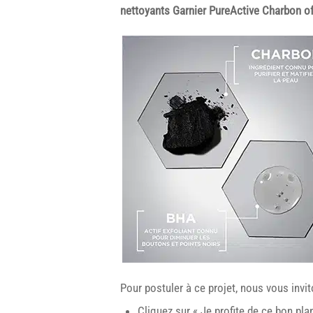
nettoyants Garnier PureActive Charbon of
Pour postuler à ce projet, nous vous invi
Cliquez sur « Je profite de ce bon plan