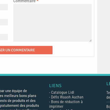
Commentaire
*
L
LIENS
-
Catalogue Lidl
Te
-
Défis Waaoh Auchan
de
-
Bons de réduction à
imprimer
Bo