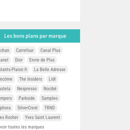
Les bons plans par marque
chan
Carrefour
Canal Plus
anel
Dior
Envie de Plus
stants-Plaisir.fr
La Belle Adresse
ancôme
The Insiders
Lidl
stela
Nespresso
Nocibé
ampers
Parkside
Sampleo
phora
SilverCrest
TRND
es Rocher
Yves Saint Laurent
. voir toutes les marques