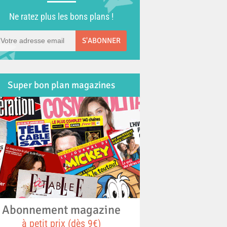
Ne ratez plus les bons plans !
S'ABONNER
Super bon plan magazines
Abonnement magazine
à petit prix (dès 9€)