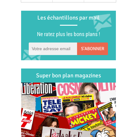
Les échantillons par mail
Ne ratez plus les bons plans !
S'ABONNER
Super bon plan magazines