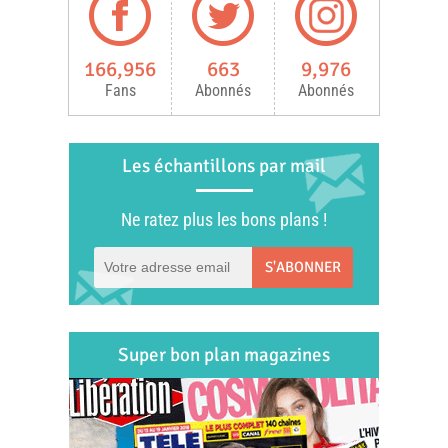
166,956
663
9,976
Fans
Abonnés
Abonnés
Les échantillons par mail
Ne ratez plus les bons plans !
S'ABONNER
Super bon plan magazines