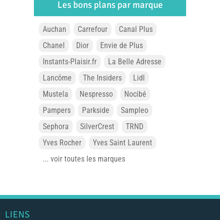
Les bons plans par marque
Auchan
Carrefour
Canal Plus
Chanel
Dior
Envie de Plus
Instants-Plaisir.fr
La Belle Adresse
Lancôme
The Insiders
Lidl
Mustela
Nespresso
Nocibé
Pampers
Parkside
Sampleo
Sephora
SilverCrest
TRND
Yves Rocher
Yves Saint Laurent
... voir toutes les marques
LIENS