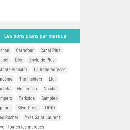
Les bons plans par marque
chan
Carrefour
Canal Plus
anel
Dior
Envie de Plus
stants-Plaisir.fr
La Belle Adresse
ancôme
The Insiders
Lidl
stela
Nespresso
Nocibé
ampers
Parkside
Sampleo
phora
SilverCrest
TRND
es Rocher
Yves Saint Laurent
. voir toutes les marques