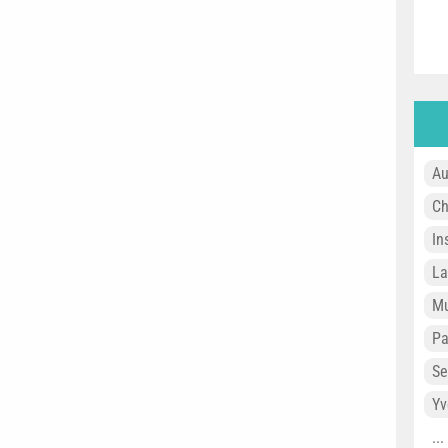
Au
Ch
In
L
Mu
P
Se
Yv
..