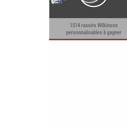
1514 rasoirs Wilkinson
personnalisables à gagner