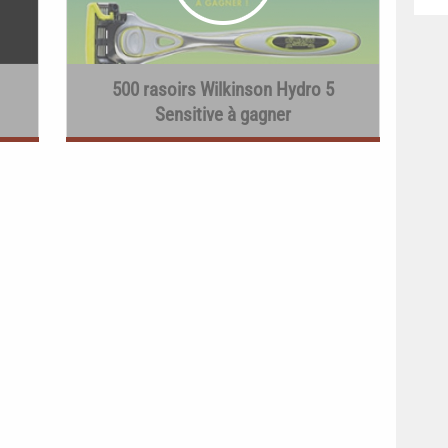
500 rasoirs Wilkinson Hydro 5
Sensitive à gagner