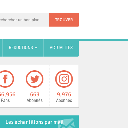
RÉDUCTIONS
ACTUALITÉS
66,956
663
9,976
Fans
Abonnés
Abonnés
Les échantillons par mail