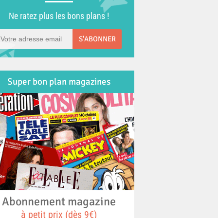
Ne ratez plus les bons plans !
S'ABONNER
Super bon plan magazines
Abonnement magazine
à petit prix (dès 9€)