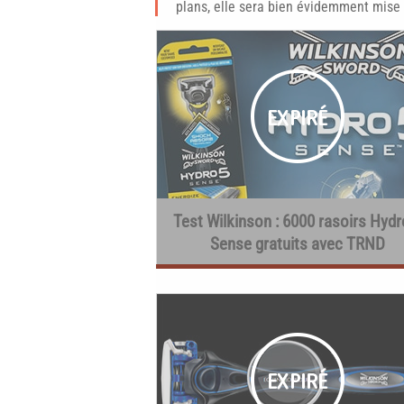
plans, elle sera bien évidemment mise 
Test Wilkinson : 6000 rasoirs Hydr
Sense gratuits avec TRND