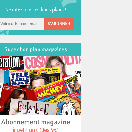
Ne ratez plus les bons plans !
S'ABONNER
Super bon plan magazines
Abonnement magazine
à petit prix (dès 9€)