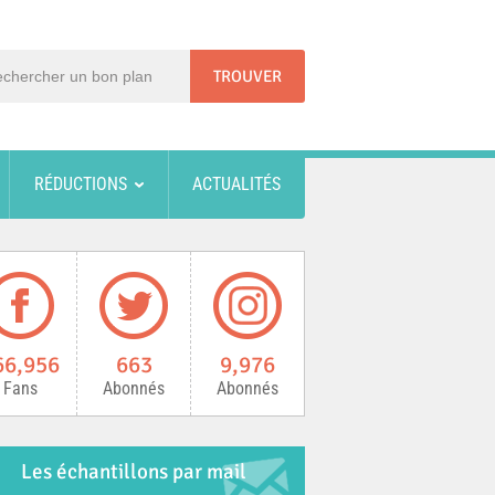
RÉDUCTIONS
ACTUALITÉS
66,956
663
9,976
Fans
Abonnés
Abonnés
Les échantillons par mail