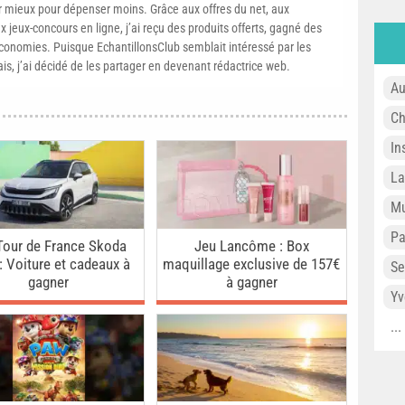
mieux pour dépenser moins. Grâce aux offres du net, aux
 jeux-concours en ligne, j’ai reçu des produits offerts, gagné des
conomies. Puisque EchantillonsClub semblait intéressé par les
ais, j’ai décidé de les partager en devenant rédactrice web.
Au
Ch
In
L
Mu
P
Tour de France Skoda
Jeu Lancôme : Box
: Voiture et cadeaux à
maquillage exclusive de 157€
Se
gagner
à gagner
Yv
..