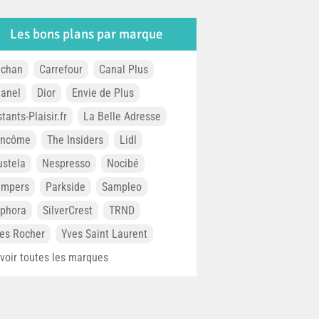
Les bons plans par marque
chan
Carrefour
Canal Plus
anel
Dior
Envie de Plus
stants-Plaisir.fr
La Belle Adresse
ancôme
The Insiders
Lidl
stela
Nespresso
Nocibé
ampers
Parkside
Sampleo
phora
SilverCrest
TRND
es Rocher
Yves Saint Laurent
. voir toutes les marques