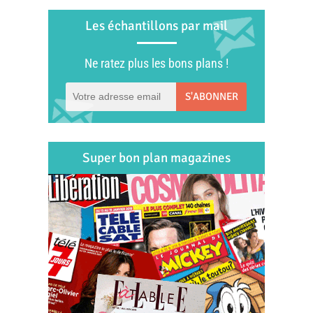
Les échantillons par mail
Ne ratez plus les bons plans !
S'ABONNER
Super bon plan magazines