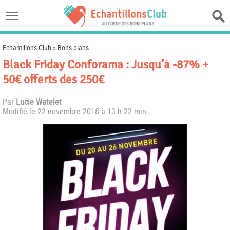
Echantillons Club
»
Bons plans
Black Friday Conforama : Jusqu’à -87% +
50€ offerts dès 250€
Par
Lucie Watelet
Modifié le
22 novembre 2018 à 13 h 22 min