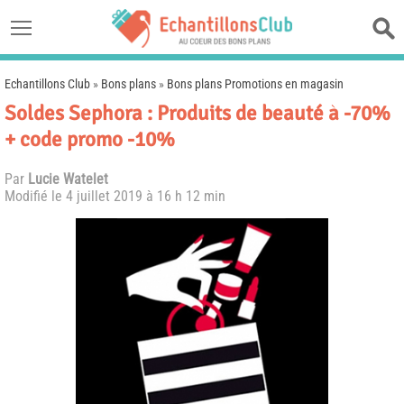
Echantillons Club
»
Bons plans
»
Bons plans Promotions en magasin
Soldes Sephora : Produits de beauté à -70%
+ code promo -10%
Par
Lucie Watelet
Modifié le
4 juillet 2019 à 16 h 12 min