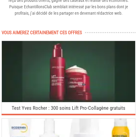
reçu des produits offerts, gagné des cadeaux et réalisé des économies.
Puisque EchantillonsClub semblait intéressé par les bons plans dont je
profitais, j’ai décidé de les partager en devenant rédactrice web.
VOUS AIMEREZ CERTAINEMENT CES OFFRES
Test Yves Rocher : 300 soins Lift Pro-Collagène gratuits