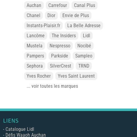
Auchan
Carrefour
Canal Plus
Chanel
Dior
Envie de Plus
Instants-Plaisir.fr
La Belle Adresse
Lancôme
The Insiders
Lidl
Mustela
Nespresso
Nocibé
Pampers
Parkside
Sampleo
Sephora
SilverCrest
TRND
Yves Rocher
Yves Saint Laurent
... voir toutes les marques
LIENS
-
Catalogue Lidl
-
Défis Waaoh Auchan