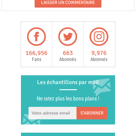
166,956
663
9,976
Fans
Abonnés
Abonnés
Les échantillons par mail
Ne ratez plus les bons plans !
S'ABONNER