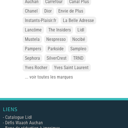
Auchan
Carrefour
Canal Plus
Chanel
Dior
Envie de Plus
Instants-Plaisir.fr
La Belle Adresse
Lancôme
The Insiders
Lidl
Mustela
Nespresso
Nocibé
Pampers
Parkside
Sampleo
Sephora
SilverCrest
TRND
Yves Rocher
Yves Saint Laurent
... voir toutes les marques
LIENS
-
Catalogue Lidl
-
Défis Waaoh Auchan