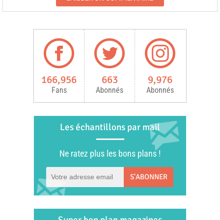
166,956
663
9,976
Fans
Abonnés
Abonnés
Les échantillons par mail
Ne ratez plus les bons plans !
S'ABONNER
Super bon plan magazines