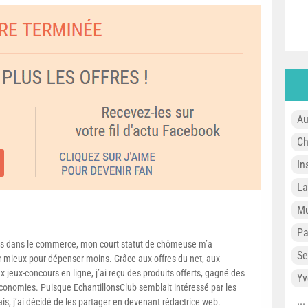
Au
Ch
In
L
Mu
P
s dans le commerce, mon court statut de chômeuse m’a
Se
mieux pour dépenser moins. Grâce aux offres du net, aux
 jeux-concours en ligne, j’ai reçu des produits offerts, gagné des
Yv
conomies. Puisque EchantillonsClub semblait intéressé par les
..
ais, j’ai décidé de les partager en devenant rédactrice web.