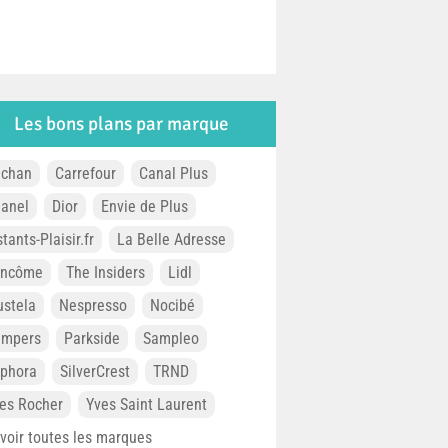
Les bons plans par marque
chan
Carrefour
Canal Plus
anel
Dior
Envie de Plus
stants-Plaisir.fr
La Belle Adresse
ancôme
The Insiders
Lidl
stela
Nespresso
Nocibé
ampers
Parkside
Sampleo
phora
SilverCrest
TRND
es Rocher
Yves Saint Laurent
. voir toutes les marques