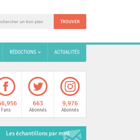
RÉDUCTIONS
ACTUALITÉS
66,956
663
9,976
Fans
Abonnés
Abonnés
Les échantillons par mail