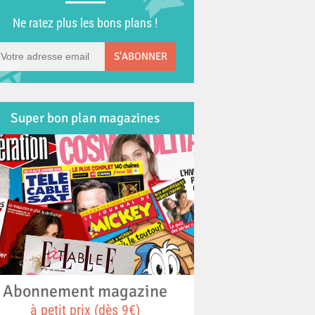
Ne ratez plus les bons plans !
S'ABONNER
Super bon plan magazines
Abonnement magazine
à petit prix (dès 9€)