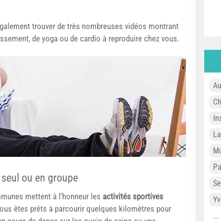
également trouver de très nombreuses vidéos montrant
lissement, de yoga ou de cardio à reproduire chez vous.
Au
Ch
In
L
Mu
P
: seul ou en groupe
Se
mmunes mettent à l’honneur les
activités sportives
Yv
vous êtes prêts à parcourir quelques kilomètres pour
..
un cours de danse sur les quais de seine ou une