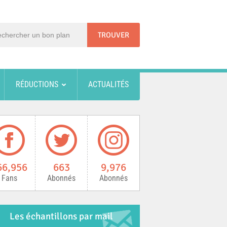
RÉDUCTIONS
ACTUALITÉS
66,956
663
9,976
Fans
Abonnés
Abonnés
Les échantillons par mail