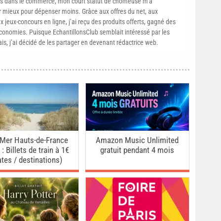
s dans le commerce, mon court statut de chômeuse m’a
mieux pour dépenser moins. Grâce aux offres du net, aux
 jeux-concours en ligne, j’ai reçu des produits offerts, gagné des
conomies. Puisque EchantillonsClub semblait intéressé par les
ais, j’ai décidé de les partager en devenant rédactrice web.
Mer Hauts-de-France
Amazon Music Unlimited
: Billets de train à 1€
gratuit pendant 4 mois
ates / destinations)