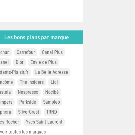
Les bons plans par marque
chan
Carrefour
Canal Plus
anel
Dior
Envie de Plus
stants-Plaisir.fr
La Belle Adresse
ancôme
The Insiders
Lidl
stela
Nespresso
Nocibé
ampers
Parkside
Sampleo
phora
SilverCrest
TRND
es Rocher
Yves Saint Laurent
. voir toutes les marques