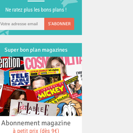
Ne ratez plus les bons plans !
S'ABONNER
Super bon plan magazines
Abonnement magazine
à petit prix (dès 9€)