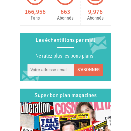
166,956
663
9,976
Fans
Abonnés
Abonnés
Les échantillons par mail
Ne ratez plus les bons plans !
S'ABONNER
Super bon plan magazines