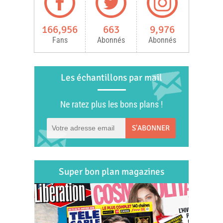
166,956
663
9,976
Fans
Abonnés
Abonnés
Les échantillons par mail
Ne ratez plus les bons plans !
S'ABONNER
Super bon plan magazines