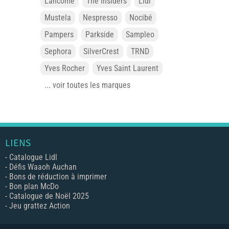
Lancôme
The Insiders
Lidl
Mustela
Nespresso
Nocibé
Pampers
Parkside
Sampleo
Sephora
SilverCrest
TRND
Yves Rocher
Yves Saint Laurent
... voir toutes les marques
LIENS
-
Catalogue Lidl
-
Défis Waaoh Auchan
-
Bons de réduction à imprimer
-
Bon plan McDo
-
Catalogue de Noël 2025
-
Jeu grattez Action