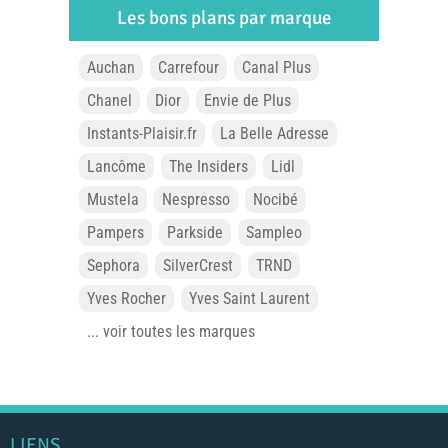
Les bons plans par marque
Auchan
Carrefour
Canal Plus
Chanel
Dior
Envie de Plus
Instants-Plaisir.fr
La Belle Adresse
Lancôme
The Insiders
Lidl
Mustela
Nespresso
Nocibé
Pampers
Parkside
Sampleo
Sephora
SilverCrest
TRND
Yves Rocher
Yves Saint Laurent
... voir toutes les marques
LIENS