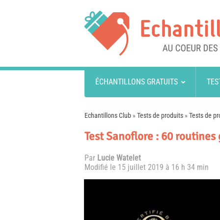
ÉCHANTILLONS GRATUITS
TES
Echantillons Club
»
Tests de produits
»
Tests de pr
Test Sanoflore : 60 routines 
Par
Lucie Watelet
Modifié le
15 juillet 2019 à 16 h 34 min