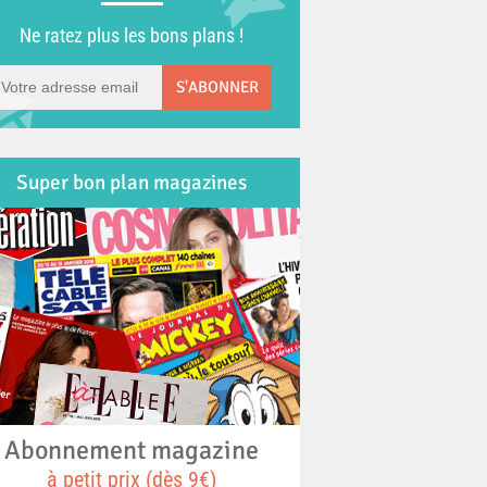
Ne ratez plus les bons plans !
S'ABONNER
Super bon plan magazines
Abonnement magazine
à petit prix (dès 9€)