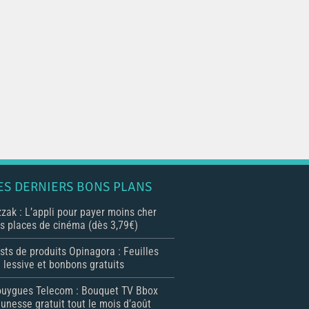
ES DERNIERS BONS PLANS
zak : L’appli pour payer moins cher
s places de cinéma (dès 3,79€)
sts de produits Opinagora : Feuilles
 lessive et bonbons gratuits
uygues Telecom : Bouquet TV Bbox
unesse gratuit tout le mois d’août