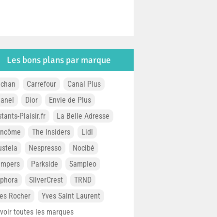
Les bons plans par marque
chan
Carrefour
Canal Plus
anel
Dior
Envie de Plus
stants-Plaisir.fr
La Belle Adresse
ancôme
The Insiders
Lidl
stela
Nespresso
Nocibé
ampers
Parkside
Sampleo
phora
SilverCrest
TRND
es Rocher
Yves Saint Laurent
. voir toutes les marques