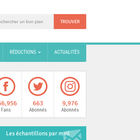
RÉDUCTIONS
ACTUALITÉS
66,956
663
9,976
Fans
Abonnés
Abonnés
Les échantillons par mail