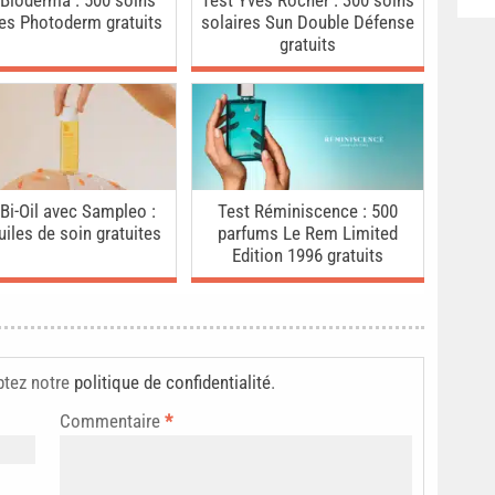
 Bioderma : 500 soins
Test Yves Rocher : 300 soins
res Photoderm gratuits
solaires Sun Double Défense
gratuits
 Bi-Oil avec Sampleo :
Test Réminiscence : 500
uiles de soin gratuites
parfums Le Rem Limited
Edition 1996 gratuits
ptez notre
politique de confidentialité
.
Commentaire
*