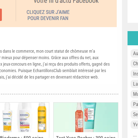
s dans le commerce, mon court statut de chômeuse m’a
Au
mieux pour dépenser moins. Grâce aux offres du net, aux
Ch
 jeux-concours en ligne, j’ai reçu des produits offerts, gagné des
conomies. Puisque EchantillonsClub semblait intéressé par les
In
ais, j’ai décidé de les partager en devenant rédactrice web.
L
Mu
P
Se
Yv
..