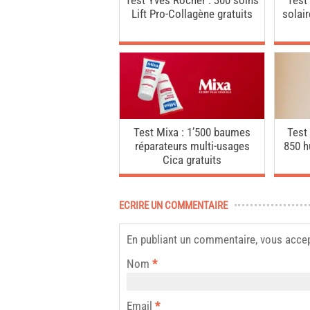
Test Yves Rocher : 300 soins
Test
Lift Pro-Collagène gratuits
solai
Test Mixa : 1’500 baumes
Test
réparateurs multi-usages
850 h
Cica gratuits
ECRIRE UN COMMENTAIRE
En publiant un commentaire, vous acce
Nom
*
Email
*