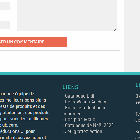
L
LIENS
-
Catalogue Lidl
Oz
-
Défis Waaoh Auchan
se
-
Bons de réduction à
imprimer
Te
-
Bon plan McDo
de
-
Catalogue de Noël 2025
-
Jeu grattez Action
Bo
Je