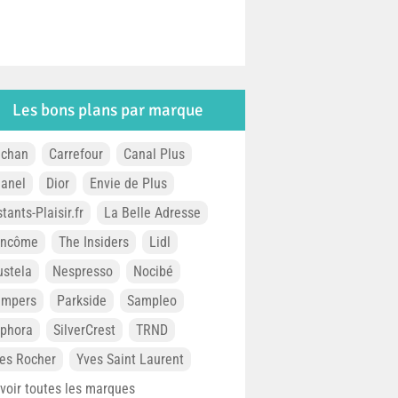
Les bons plans par marque
chan
Carrefour
Canal Plus
anel
Dior
Envie de Plus
stants-Plaisir.fr
La Belle Adresse
ancôme
The Insiders
Lidl
stela
Nespresso
Nocibé
ampers
Parkside
Sampleo
phora
SilverCrest
TRND
es Rocher
Yves Saint Laurent
. voir toutes les marques