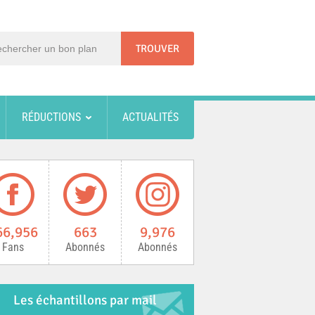
RÉDUCTIONS
ACTUALITÉS
66,956
663
9,976
Fans
Abonnés
Abonnés
Les échantillons par mail