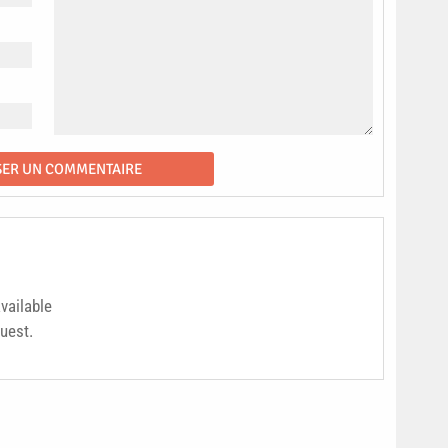
vailable
quest.