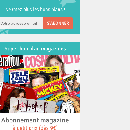
Ne ratez plus les bons plans !
S'ABONNER
Super bon plan magazines
Abonnement magazine
à petit prix (dès 9€)