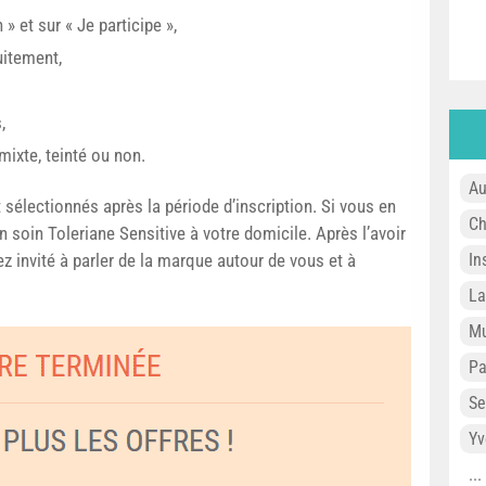
» et sur « Je participe »,
uitement,
,
mixte, teinté ou non.
Au
 sélectionnés après la période d’inscription. Si vous en
Ch
n soin Toleriane Sensitive à votre domicile. Après l’avoir
 invité à parler de la marque autour de vous et à
In
L
Mu
P
Se
Yv
..