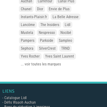
Auchan
Carrefour
Canal Plus
Chanel
Dior
Envie de Plus
Instants-Plaisir.fr
La Belle Adresse
Lancôme
The Insiders
Lidl
Mustela
Nespresso
Nocibé
Pampers
Parkside
Sampleo
Sephora
SilverCrest
TRND
Yves Rocher
Yves Saint Laurent
... voir toutes les marques
LIENS
-
Catalogue Lidl
-
Défis Waaoh Auchan
-
Bons de réduction à imprimer