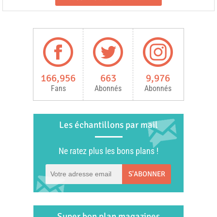
166,956
663
9,976
Fans
Abonnés
Abonnés
Les échantillons par mail
Ne ratez plus les bons plans !
S'ABONNER
Super bon plan magazines