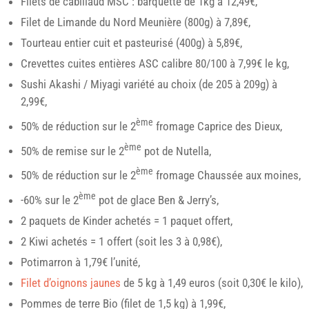
Filets de cabillaud MSC : barquette de 1kg à 12,49€,
Filet de Limande du Nord Meunière (800g) à 7,89€,
Tourteau entier cuit et pasteurisé (400g) à 5,89€,
Crevettes cuites entières ASC calibre 80/100 à 7,99€ le kg,
Sushi Akashi / Miyagi variété au choix (de 205 à 209g) à
2,99€,
ème
50% de réduction sur le 2
fromage Caprice des Dieux,
ème
50% de remise sur le 2
pot de Nutella,
ème
50% de réduction sur le 2
fromage Chaussée aux moines,
ème
-60% sur le 2
pot de glace Ben & Jerry’s,
2 paquets de Kinder achetés = 1 paquet offert,
2 Kiwi achetés = 1 offert (soit les 3 à 0,98€),
Potimarron à 1,79€ l’unité,
Filet d’oignons jaunes
de 5 kg à 1,49 euros (soit 0,30€ le kilo),
Pommes de terre Bio (filet de 1,5 kg) à 1,99€,