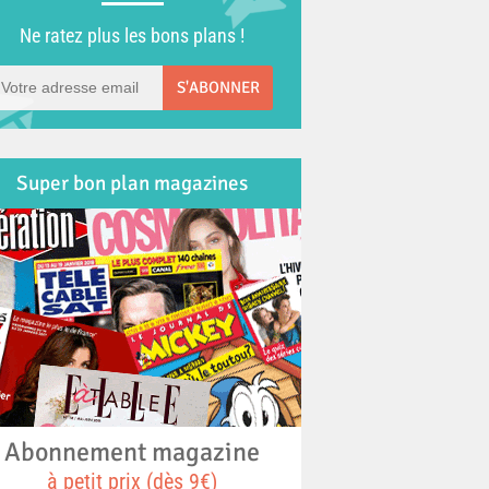
Ne ratez plus les bons plans !
S'ABONNER
Super bon plan magazines
Abonnement magazine
à petit prix (dès 9€)