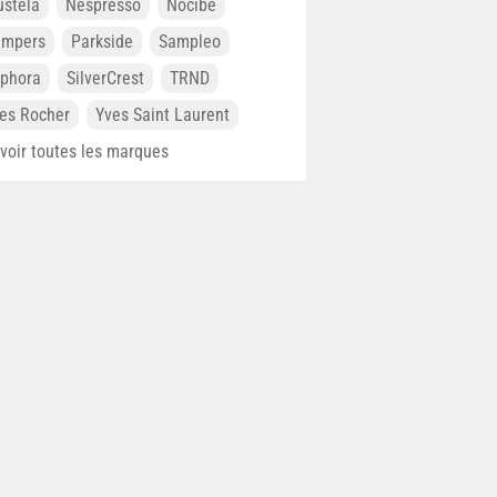
stela
Nespresso
Nocibé
ampers
Parkside
Sampleo
phora
SilverCrest
TRND
es Rocher
Yves Saint Laurent
. voir toutes les marques