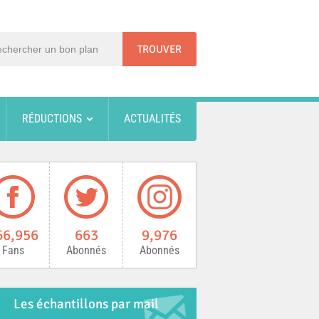
RÉDUCTIONS
ACTUALITÉS
66,956
663
9,976
Fans
Abonnés
Abonnés
Les échantillons par mail