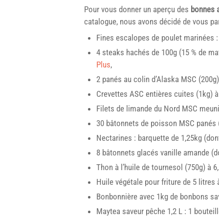
Pour vous donner un aperçu des
bonnes a
catalogue, nous avons décidé de vous pa
Fines escalopes de poulet marinées : 
4 steaks hachés de 100g (15 % de mati
Plus
,
2 panés au colin d’Alaska MSC (200g) 
Crevettes ASC entières cuites (1kg) à
Filets de limande du Nord MSC meuniè
30 bâtonnets de poisson MSC panés (
Nectarines : barquette de 1,25kg (dont
8 bâtonnets glacés vanille amande (do
Thon à l’huile de tournesol (750g) à 6,5
Huile végétale pour friture de 5 litres à
Bonbonnière avec 1kg de bonbons save
Maytea saveur pêche 1,2 L : 1 bouteill