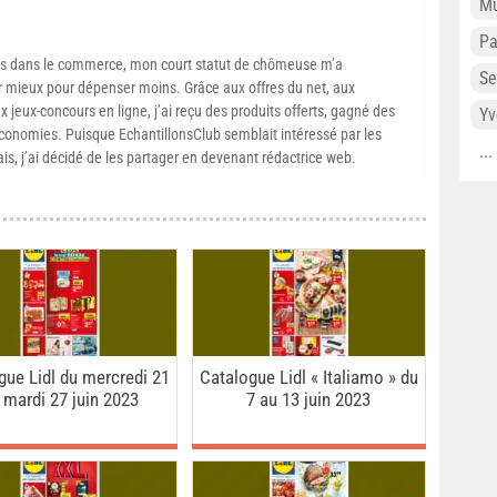
Mu
P
s dans le commerce, mon court statut de chômeuse m’a
Se
mieux pour dépenser moins. Grâce aux offres du net, aux
 jeux-concours en ligne, j’ai reçu des produits offerts, gagné des
Yv
conomies. Puisque EchantillonsClub semblait intéressé par les
..
ais, j’ai décidé de les partager en devenant rédactrice web.
gue Lidl du mercredi 21
Catalogue Lidl « Italiamo » du
 mardi 27 juin 2023
7 au 13 juin 2023