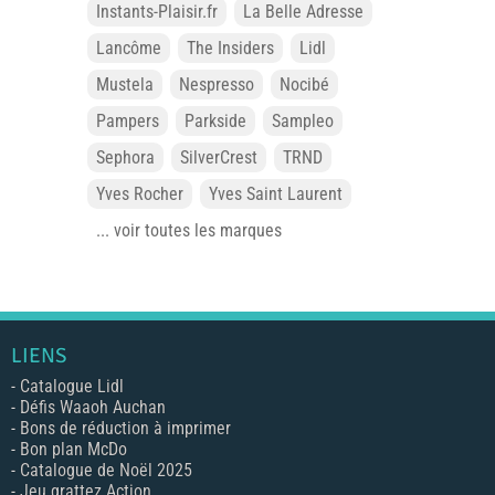
Instants-Plaisir.fr
La Belle Adresse
Lancôme
The Insiders
Lidl
Mustela
Nespresso
Nocibé
Pampers
Parkside
Sampleo
Sephora
SilverCrest
TRND
Yves Rocher
Yves Saint Laurent
... voir toutes les marques
LIENS
-
Catalogue Lidl
-
Défis Waaoh Auchan
-
Bons de réduction à imprimer
-
Bon plan McDo
-
Catalogue de Noël 2025
-
Jeu grattez Action