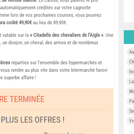
 automatiquement crédités sur votre cagnotte
omme lors de vos prochaines courses, vous pourrez
ura coûté 49,90€
au lieu de 89,90€.
 valable sur la
« Citadelle des chevaliers de l’Aigle »
. Une
, un donjon, un cheval, des armes et de nombreux
Au
Ch
pièces
réparties sur l’ensemble des hypermarchés et
ous rendre au plus vite dans votre Intermarché favori
In
e superbe affaire !
L
Mu
P
Se
Yv
..