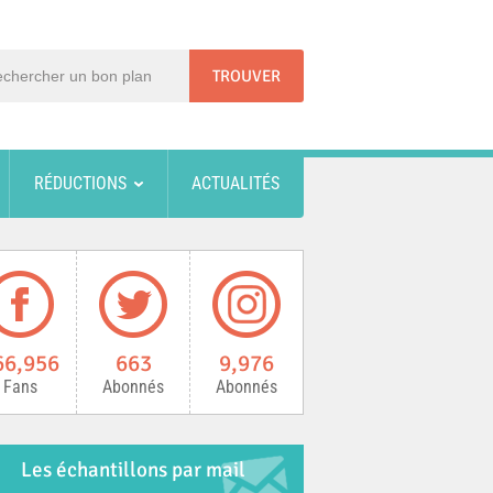
RÉDUCTIONS
ACTUALITÉS
66,956
663
9,976
Fans
Abonnés
Abonnés
Les échantillons par mail