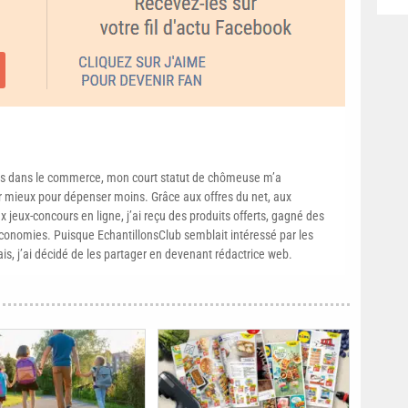
s dans le commerce, mon court statut de chômeuse m’a
mieux pour dépenser moins. Grâce aux offres du net, aux
 jeux-concours en ligne, j’ai reçu des produits offerts, gagné des
conomies. Puisque EchantillonsClub semblait intéressé par les
ais, j’ai décidé de les partager en devenant rédactrice web.