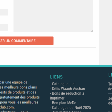
L
LIENS
-
Catalogue Lidl
Te
-
Défis Waaoh Auchan
de
-
Bons de réduction à
imprimer
Je
-
Bon plan McDo
de
-
Catalogue de Noël 2025