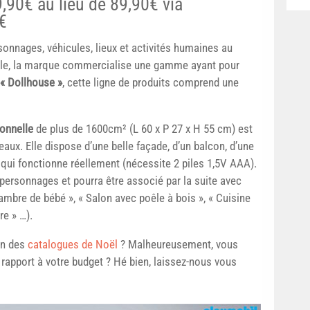
,90€ au lieu de 89,90€ via
€
onnages, véhicules, lieux et activités humaines au
mple, la marque commercialise une gamme ayant pour
« Dollhouse »
, cette ligne de produits comprend une
onnelle
de plus de 1600cm² (L 60 x P 27 x H 55 cm) est
aux. Elle dispose d’une belle façade, d’un balcon, d’une
 qui fonctionne réellement (nécessite 2 piles 1,5V AAA).
personnages et pourra être associé par la suite avec
bre de bébé », « Salon avec poêle à bois », « Cuisine
e » …).
’un des
catalogues de Noël
? Malheureusement, vous
 rapport à votre budget ? Hé bien, laissez-nous vous