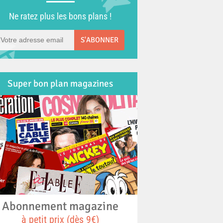
Ne ratez plus les bons plans !
S'ABONNER
Super bon plan magazines
Abonnement magazine
à petit prix (dès 9€)