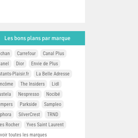
Les bons plans par marque
chan
Carrefour
Canal Plus
anel
Dior
Envie de Plus
stants-Plaisir.fr
La Belle Adresse
ancôme
The Insiders
Lidl
stela
Nespresso
Nocibé
ampers
Parkside
Sampleo
phora
SilverCrest
TRND
es Rocher
Yves Saint Laurent
. voir toutes les marques