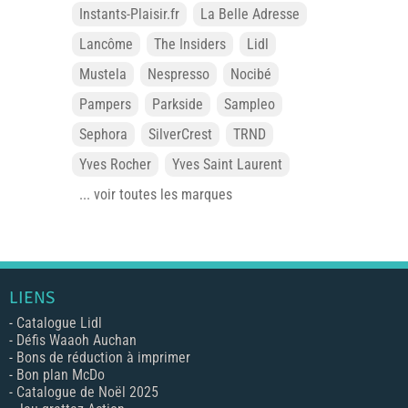
Instants-Plaisir.fr
La Belle Adresse
Lancôme
The Insiders
Lidl
Mustela
Nespresso
Nocibé
Pampers
Parkside
Sampleo
Sephora
SilverCrest
TRND
Yves Rocher
Yves Saint Laurent
... voir toutes les marques
LIENS
-
Catalogue Lidl
-
Défis Waaoh Auchan
-
Bons de réduction à imprimer
-
Bon plan McDo
-
Catalogue de Noël 2025