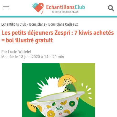
Echantillons Club
»
Bons plans
»
Bons plans Cadeaux
Les petits déjeuners Zespri : 7 kiwis achetés
= bol illustré gratuit
Par
Lucie Watelet
Modifié le
18 juin 2020 à 14 h 29 min