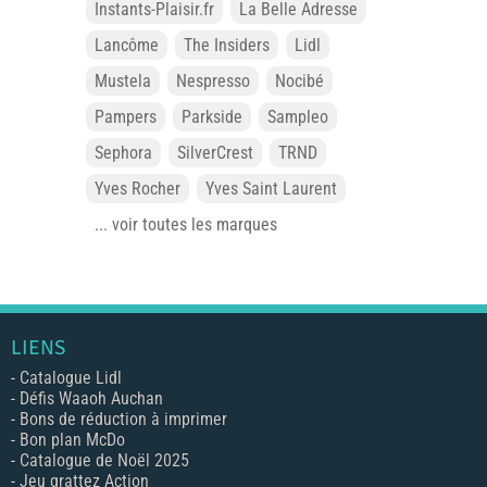
Instants-Plaisir.fr
La Belle Adresse
Lancôme
The Insiders
Lidl
Mustela
Nespresso
Nocibé
Pampers
Parkside
Sampleo
Sephora
SilverCrest
TRND
Yves Rocher
Yves Saint Laurent
... voir toutes les marques
LIENS
-
Catalogue Lidl
-
Défis Waaoh Auchan
-
Bons de réduction à imprimer
-
Bon plan McDo
-
Catalogue de Noël 2025
-
Jeu grattez Action