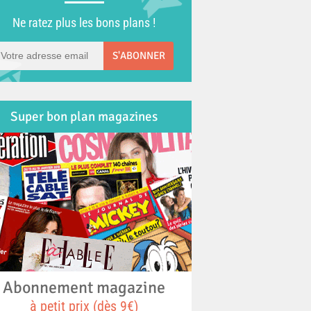
Ne ratez plus les bons plans !
S'ABONNER
Super bon plan magazines
Abonnement magazine
à petit prix (dès 9€)