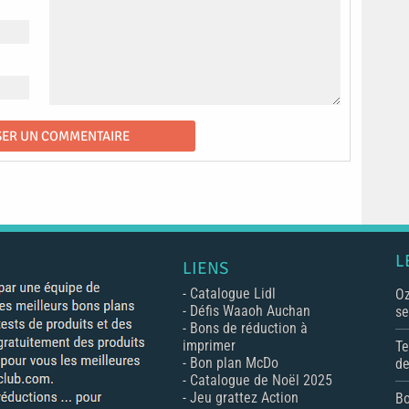
L
LIENS
-
Catalogue Lidl
Oz
-
Défis Waaoh Auchan
se
-
Bons de réduction à
imprimer
Te
-
Bon plan McDo
de
-
Catalogue de Noël 2025
-
Jeu grattez Action
Bo