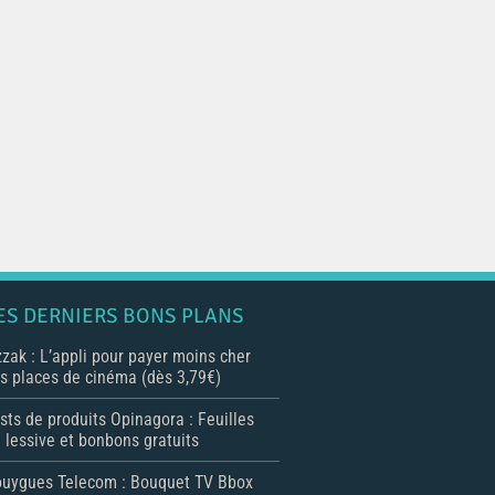
ES DERNIERS BONS PLANS
zak : L’appli pour payer moins cher
s places de cinéma (dès 3,79€)
sts de produits Opinagora : Feuilles
 lessive et bonbons gratuits
uygues Telecom : Bouquet TV Bbox