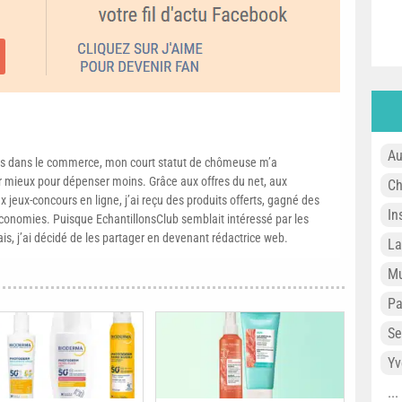
Au
s dans le commerce, mon court statut de chômeuse m’a
mieux pour dépenser moins. Grâce aux offres du net, aux
Ch
 jeux-concours en ligne, j’ai reçu des produits offerts, gagné des
In
conomies. Puisque EchantillonsClub semblait intéressé par les
ais, j’ai décidé de les partager en devenant rédactrice web.
L
Mu
P
Se
Yv
..