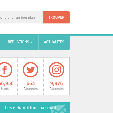
RÉDUCTIONS
ACTUALITÉS
66,956
663
9,976
Fans
Abonnés
Abonnés
Les échantillons par mail