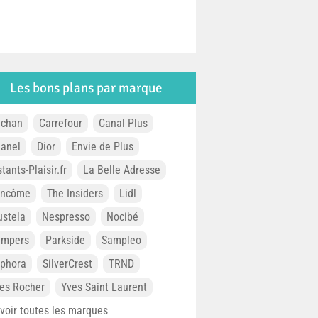
Les bons plans par marque
chan
Carrefour
Canal Plus
anel
Dior
Envie de Plus
stants-Plaisir.fr
La Belle Adresse
ancôme
The Insiders
Lidl
stela
Nespresso
Nocibé
ampers
Parkside
Sampleo
phora
SilverCrest
TRND
es Rocher
Yves Saint Laurent
. voir toutes les marques