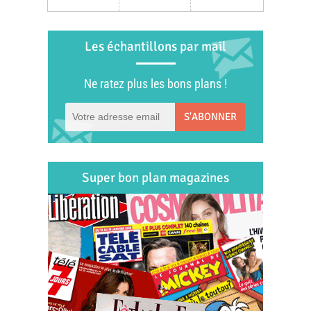
Les échantillons par mail
Ne ratez plus les bons plans !
S'ABONNER
Super bon plan magazines