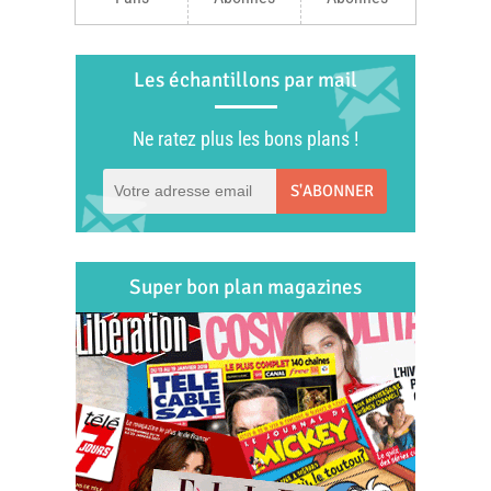
Les échantillons par mail
Ne ratez plus les bons plans !
S'ABONNER
Super bon plan magazines