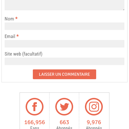
Nom
*
Email
*
Site web (facultatif)
166,956
663
9,976
Fans
Abonnés
Abonnés