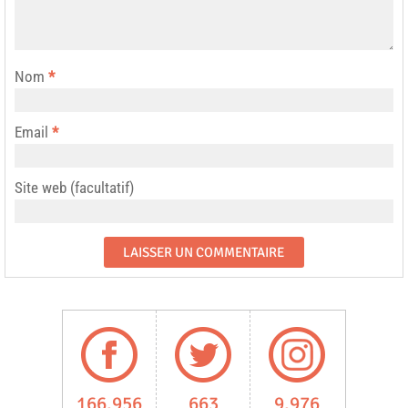
Nom
*
Email
*
Site web (facultatif)
166,956
663
9,976