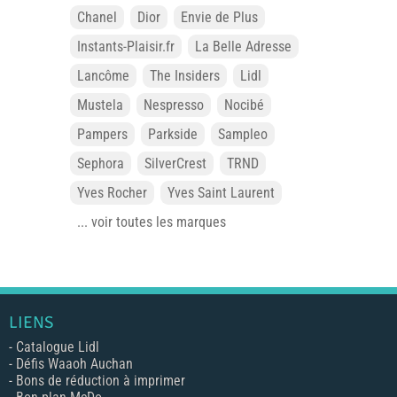
Chanel
Dior
Envie de Plus
Instants-Plaisir.fr
La Belle Adresse
Lancôme
The Insiders
Lidl
Mustela
Nespresso
Nocibé
Pampers
Parkside
Sampleo
Sephora
SilverCrest
TRND
Yves Rocher
Yves Saint Laurent
... voir toutes les marques
LIENS
-
Catalogue Lidl
-
Défis Waaoh Auchan
-
Bons de réduction à imprimer