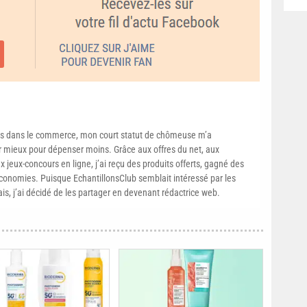
s dans le commerce, mon court statut de chômeuse m’a
mieux pour dépenser moins. Grâce aux offres du net, aux
 jeux-concours en ligne, j’ai reçu des produits offerts, gagné des
conomies. Puisque EchantillonsClub semblait intéressé par les
ais, j’ai décidé de les partager en devenant rédactrice web.