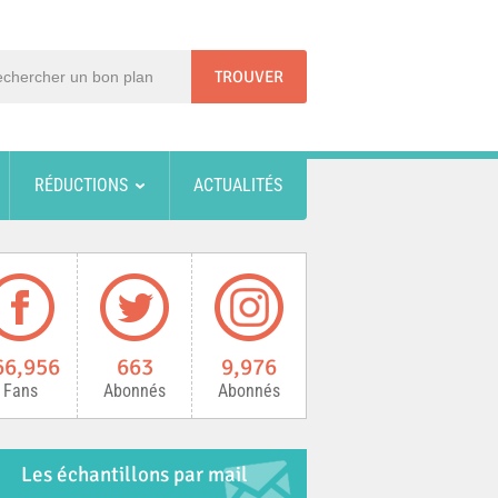
RÉDUCTIONS
ACTUALITÉS
66,956
663
9,976
Fans
Abonnés
Abonnés
Les échantillons par mail