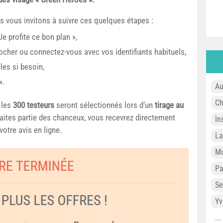
s vous invitons à suivre ces quelques étapes :
e profite ce bon plan »,
Rocher ou connectez-vous avec vos identifiants habituels,
les si besoin,
».
Au
Ch
, les
300 testeurs
seront sélectionnés lors d’un
tirage au
faites partie des chanceux, vous recevrez directement
In
votre avis en ligne.
L
Mu
P
Se
Yv
..