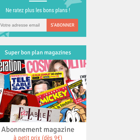
Ne ratez plus les bons plans !
S'ABONNER
Super bon plan magazines
Abonnement magazine
à petit prix (dès 9€)