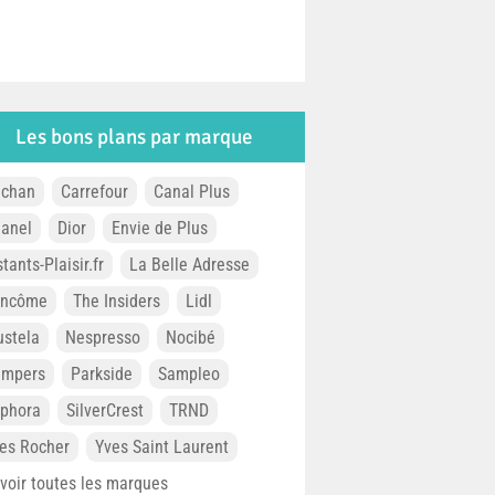
Les bons plans par marque
chan
Carrefour
Canal Plus
anel
Dior
Envie de Plus
stants-Plaisir.fr
La Belle Adresse
ancôme
The Insiders
Lidl
stela
Nespresso
Nocibé
ampers
Parkside
Sampleo
phora
SilverCrest
TRND
es Rocher
Yves Saint Laurent
. voir toutes les marques