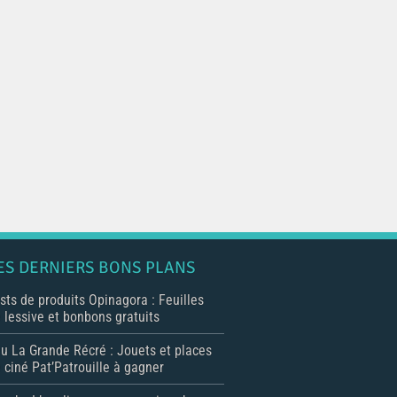
ES DERNIERS BONS PLANS
sts de produits Opinagora : Feuilles
 lessive et bonbons gratuits
u La Grande Récré : Jouets et places
 ciné Pat’Patrouille à gagner