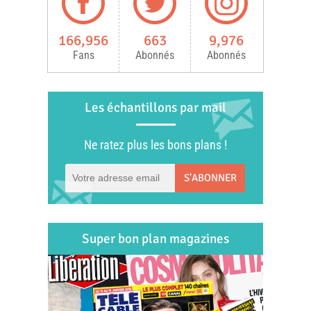
166,956
663
9,976
Fans
Abonnés
Abonnés
Les échantillons par mail
Ne ratez plus les bons plans !
S'ABONNER
Super bon plan magazines