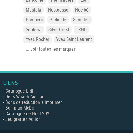
Lancôme
The Insiders
Lidl
Mustela
Nespresso
Nocibé
Pampers
Parkside
Sampleo
Sephora
SilverCrest
TRND
Yves Rocher
Yves Saint Laurent
... voir toutes les marques
LIENS
-
Catalogue Lidl
-
Défis Waaoh Auchan
-
Bons de réduction à imprimer
-
Bon plan McDo
-
Catalogue de Noël 2025
-
Jeu grattez Action