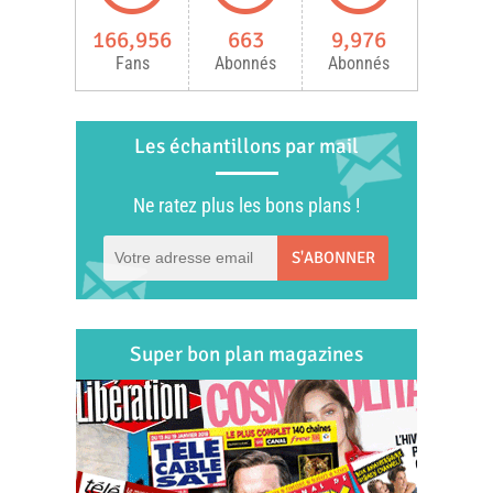
166,956
663
9,976
Fans
Abonnés
Abonnés
Les échantillons par mail
Ne ratez plus les bons plans !
S'ABONNER
Super bon plan magazines