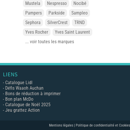
Mustela
Nespresso
Nocibé
Pampers
Parkside
Sampleo
Sephora
SilverCrest
TRND
Yves Rocher
Yves Saint Laurent
... voir toutes les marques
LIENS
-
Catalogue Lidl
-
Défis Waaoh Auchan
-
Bons de réduction à imprimer
-
Bon plan McDo
-
Catalogue de Noël 2025
-
Jeu grattez Action
Mentions légales |
Politique de confidentialité et Cookies