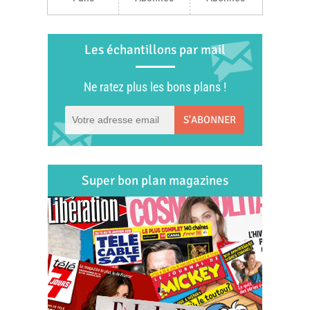
Les échantillons par mail
Ne ratez plus les bons plans !
S'ABONNER
Super bon plan magazines