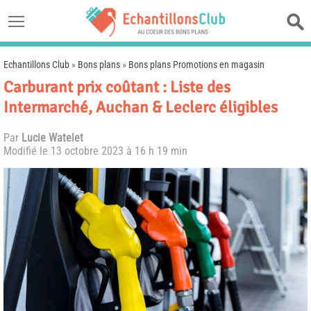
Echantillons Club
»
Bons plans
»
Bons plans Promotions en magasin
Carburant prix coûtant : Liste des
Intermarché, Auchan & Leclerc éligibles
Par
Lucie Watelet
Modifié le
13 octobre 2023 à 16 h 19 min