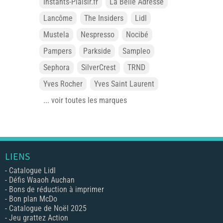
Instants-Plaisir.fr
La Belle Adresse
Lancôme
The Insiders
Lidl
Mustela
Nespresso
Nocibé
Pampers
Parkside
Sampleo
Sephora
SilverCrest
TRND
Yves Rocher
Yves Saint Laurent
... voir toutes les marques
LIENS
-
Catalogue Lidl
-
Défis Waaoh Auchan
-
Bons de réduction à imprimer
-
Bon plan McDo
-
Catalogue de Noël 2025
-
Jeu grattez Action