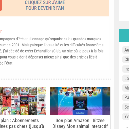
r
campagnes d’échantillonnage qu’organisent les grandes marques
ue en 2001. Mais puisque l’actualité et les difficultés financières
Au
, j’ai décidé de créer EchantillonsClub, un site où je peux à la fois
pour vous aider à dépenser mieux ainsi que des articles liés à
Ch
e l’état.
In
L
Mu
P
Se
Yv
 plan : Abonnements
Bon plan Amazon : Bitzee
nes pas chers (jusqu’à
Disney Mon animal interactif
..