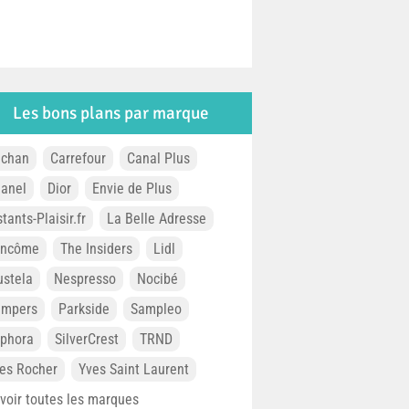
Les bons plans par marque
chan
Carrefour
Canal Plus
anel
Dior
Envie de Plus
stants-Plaisir.fr
La Belle Adresse
ancôme
The Insiders
Lidl
stela
Nespresso
Nocibé
ampers
Parkside
Sampleo
phora
SilverCrest
TRND
es Rocher
Yves Saint Laurent
. voir toutes les marques