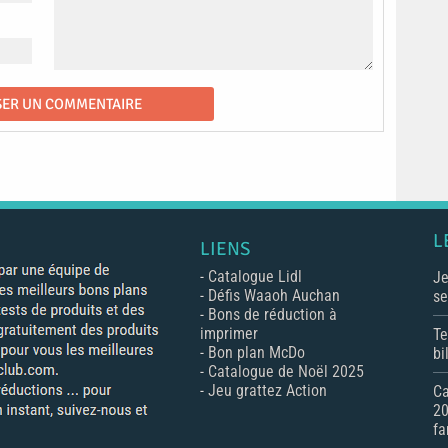
L
LIENS
-
Catalogue Lidl
Je
-
Défis Waaoh Auchan
se
-
Bons de réduction à
imprimer
Te
-
Bon plan McDo
bi
-
Catalogue de Noël 2025
-
Jeu grattez Action
Ca
20
fa