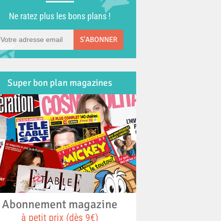
Ne ratez plus les bons plans !
S'ABONNER
Super bon plan magazines
Abonnement magazine
à petit prix (dès 9€)