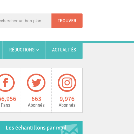
RÉDUCTIONS
ACTUALITÉS
66,956
663
9,976
Fans
Abonnés
Abonnés
Les échantillons par mail