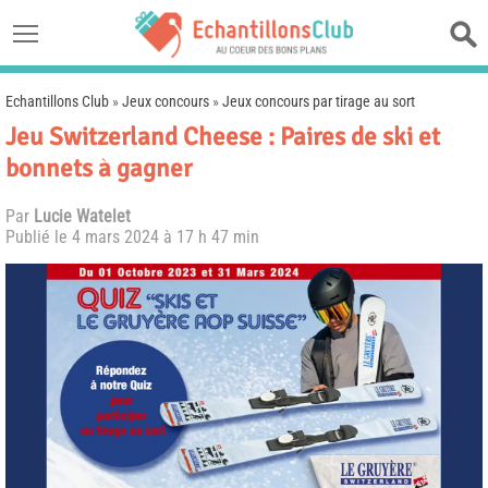
Echantillons Club
»
Jeux concours
»
Jeux concours par tirage au sort
Jeu Switzerland Cheese : Paires de ski et
bonnets à gagner
Par
Lucie Watelet
Publié le
4 mars 2024 à 17 h 47 min