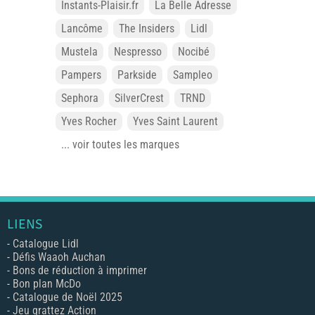
Instants-Plaisir.fr
La Belle Adresse
Lancôme
The Insiders
Lidl
Mustela
Nespresso
Nocibé
Pampers
Parkside
Sampleo
Sephora
SilverCrest
TRND
Yves Rocher
Yves Saint Laurent
... voir toutes les marques
LIENS
-
Catalogue Lidl
-
Défis Waaoh Auchan
-
Bons de réduction à imprimer
-
Bon plan McDo
-
Catalogue de Noël 2025
-
Jeu grattez Action