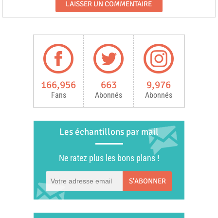
166,956
663
9,976
Fans
Abonnés
Abonnés
Les échantillons par mail
Ne ratez plus les bons plans !
S'ABONNER