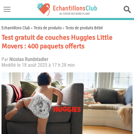
Echantillons Club
»
Tests de produits
»
Tests de produits Bébé
Test gratuit de couches Huggies Little
Movers : 400 paquets offerts
Par
Nicolas Rundstadler
Modifié le
18 août 2025 à 17 h 28 min