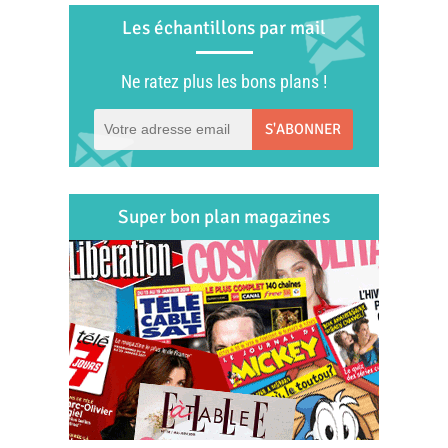
Les échantillons par mail
Ne ratez plus les bons plans !
S'ABONNER
Super bon plan magazines