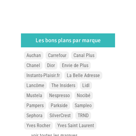
Les bons plans par marque
Auchan
Carrefour
Canal Plus
Chanel
Dior
Envie de Plus
Instants-Plaisir.fr
La Belle Adresse
Lancôme
The Insiders
Lidl
Mustela
Nespresso
Nocibé
Pampers
Parkside
Sampleo
Sephora
SilverCrest
TRND
Yves Rocher
Yves Saint Laurent
... voir toutes les marques