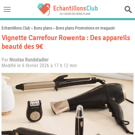
Echantillons Club
»
Bons plans
»
Bons plans Promotions en magasin
Vignette Carrefour Rowenta : Des appareils
beauté dès 9€
Par
Nicolas Rundstadler
Modifié le
6 février 2026 à 17 h 12 min