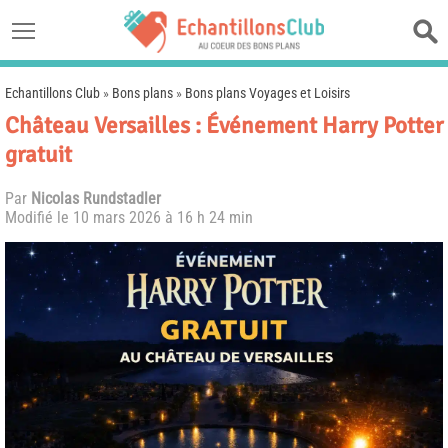
Echantillons Club
»
Bons plans
»
Bons plans Voyages et Loisirs
Château Versailles : Événement Harry Potter
gratuit
Par
Nicolas Rundstadler
Modifié le
10 mars 2026 à 16 h 24 min